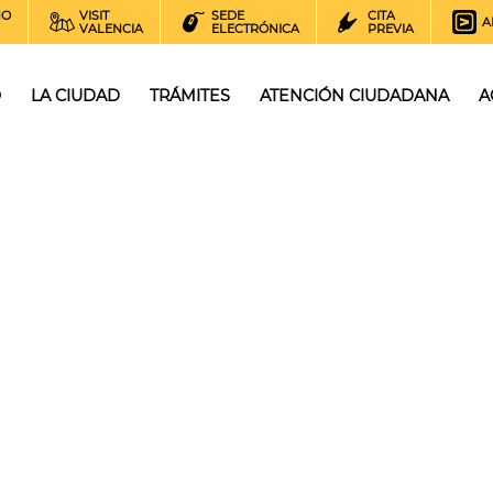
NO
VISIT
SEDE
CITA
A
VALENCIA
ELECTRÓNICA
PREVIA
O
LA CIUDAD
TRÁMITES
ATENCIÓN CIUDADANA
A