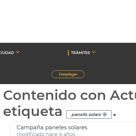
CIUDAD
TRÁMITES
Desplegar
Contenido con Act
etiqueta
.
panells solars
Campaña paneles solares
modificado hace 4 años