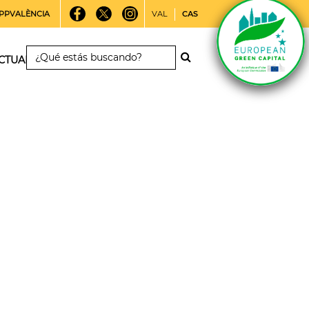
PPVALÈNCIA
VAL
CAS
CTUALIDAD