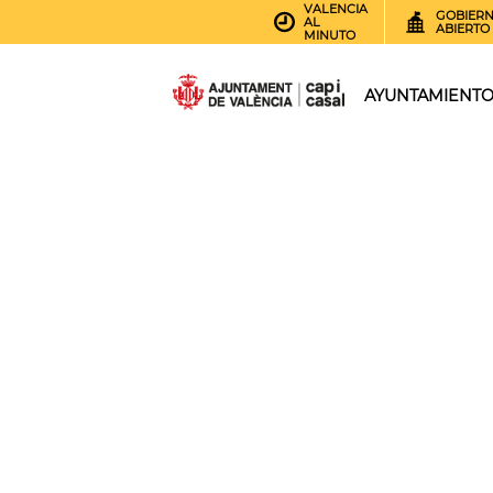
VALENCIA
GOBIER
AL
ABIERTO
MINUTO
AYUNTAMIENT