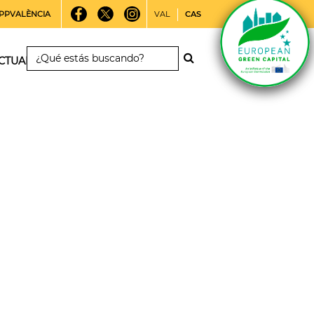
PPVALÈNCIA
VAL
CAS
CTUALIDAD