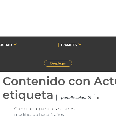
CIUDAD
TRÁMITES
Desplegar
Contenido con Act
etiqueta
.
panells solars
Campaña paneles solares
modificado hace 4 años