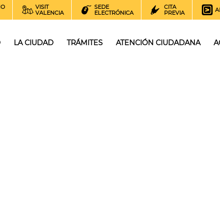
NO
VISIT
SEDE
CITA
A
VALENCIA
ELECTRÓNICA
PREVIA
O
LA CIUDAD
TRÁMITES
ATENCIÓN CIUDADANA
A