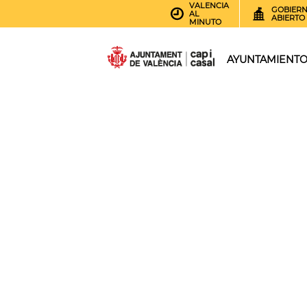
VALENCIA
GOBIER
AL
ABIERTO
MINUTO
AYUNTAMIENT