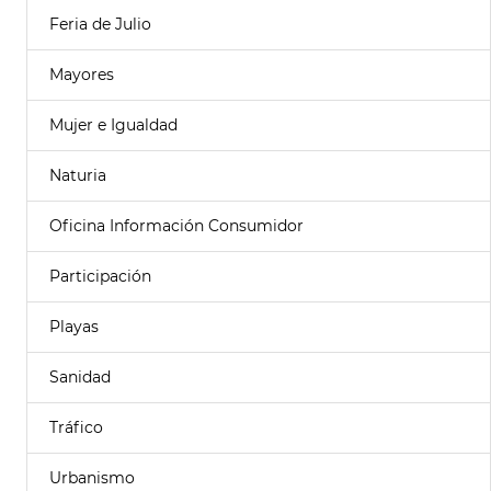
Feria de Julio
Mayores
Mujer e Igualdad
Naturia
Oficina Información Consumidor
Participación
Playas
Sanidad
Tráfico
Urbanismo