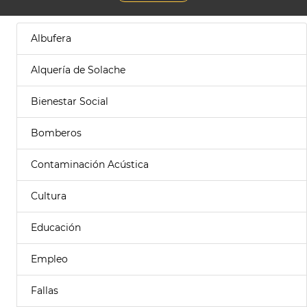
Albufera
Alquería de Solache
Bienestar Social
Bomberos
Contaminación Acústica
Cultura
Educación
Empleo
Fallas