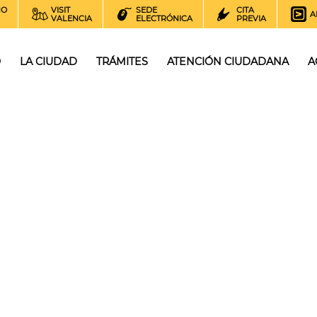
NO
VISIT
SEDE
CITA
A
VALENCIA
ELECTRÓNICA
PREVIA
O
LA CIUDAD
TRÁMITES
ATENCIÓN CIUDADANA
A