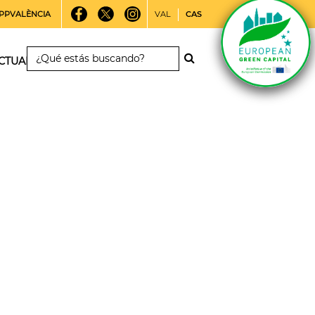
PPVALÈNCIA
VAL
CAS
CTUALIDAD