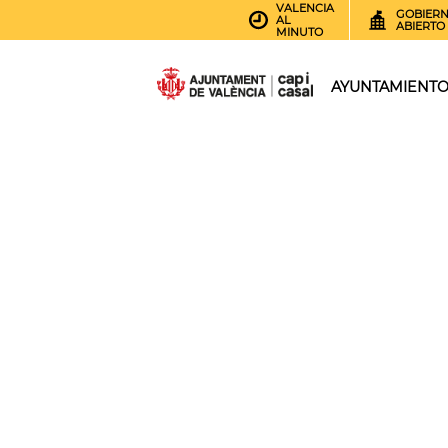
VALENCIA
GOBIER
AL
ABIERTO
MINUTO
AYUNTAMIENT