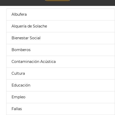
Albufera
Alquería de Solache
Bienestar Social
Bomberos
Contaminación Acústica
Cultura
Educación
Empleo
Fallas