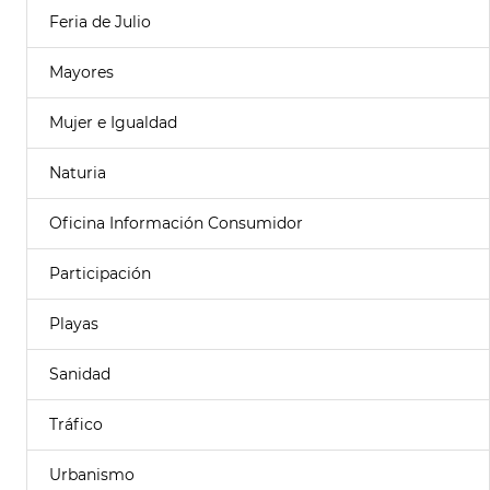
Feria de Julio
Mayores
Mujer e Igualdad
Naturia
Oficina Información Consumidor
Participación
Playas
Sanidad
Tráfico
Urbanismo