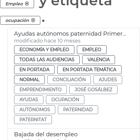
y etiqueta
Empleo
.
ocupación
Ayudas autónomos paternidad Primeros Pasos 2025 València
modificado hace 10 meses
ECONOMÍA Y EMPLEO
EMPLEO
TODAS LAS AUDIENCIAS
VALENCIA
EN PORTADA
EN PORTADA TEMÁTICA
NORMAL
CONCILIACIÓN
AJUDES
EMPRENDIMIENTO
JOSÉ GOSÁLBEZ
AYUDAS
OCUPACIÓN
AUTÓNOMOS
PATERNIDAD
PATERNITAT
Bajada del desempleo