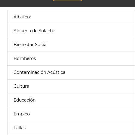
Albufera
Alquería de Solache
Bienestar Social
Bomberos
Contaminación Acústica
Cultura
Educación
Empleo
Fallas