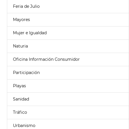
Feria de Julio
Mayores
Mujer e Igualdad
Naturia
Oficina Información Consumidor
Participación
Playas
Sanidad
Tráfico
Urbanismo