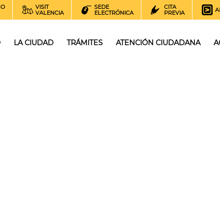
NO
VISIT
SEDE
CITA
A
VALENCIA
ELECTRÓNICA
PREVIA
O
LA CIUDAD
TRÁMITES
ATENCIÓN CIUDADANA
A