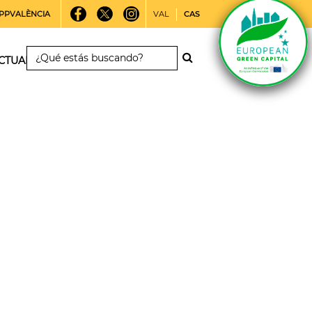
PPVALÈNCIA
VAL
CAS
CTUALIDAD