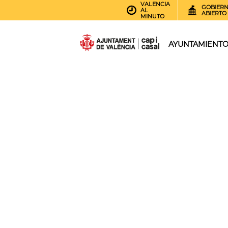
VALENCIA
GOBIER
AL
ABIERTO
MINUTO
AYUNTAMIENT