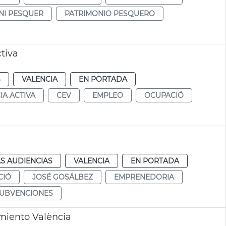
NI PESQUER
PATRIMONIO PESQUERO
tiva
S
VALENCIA
EN PORTADA
IA ACTIVA
CEV
EMPLEO
OCUPACIÓ
a
S AUDIENCIAS
VALENCIA
EN PORTADA
CIÓ
JOSÉ GOSÁLBEZ
EMPRENEDORIA
UBVENCIONES
miento València