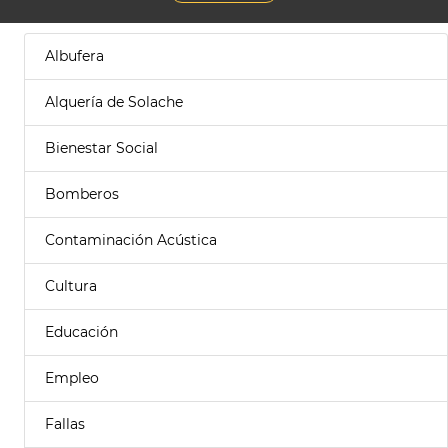
Albufera
Alquería de Solache
Bienestar Social
Bomberos
Contaminación Acústica
Cultura
Educación
Empleo
Fallas