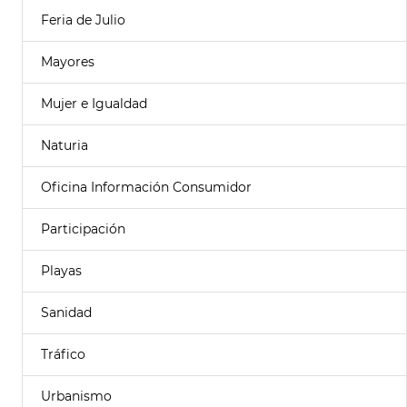
Feria de Julio
Mayores
Mujer e Igualdad
Naturia
Oficina Información Consumidor
Participación
Playas
Sanidad
Tráfico
Urbanismo