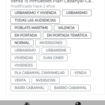
Venta 15 inmuebles Plan Cabanyal-Canyamelar
modificado hace 2 años
URBANISMO Y VIVIENDA
URBANISMO
TODAS LAS AUDIENCIAS
POBLATS MARITIMS
VALENCIA
EN PORTADA
EN PORTADA TEMÁTICA
NORMAL
INVERSIONES
URBANISMO
URBANISME
VIVIENDAS
JUAN GINER
VIVIENDES
PLA CABANYAL CANYAMELAR
VENDA
VENTA
NVERSIONS
BARRI CABANYAL
BARRIO CABANYAL