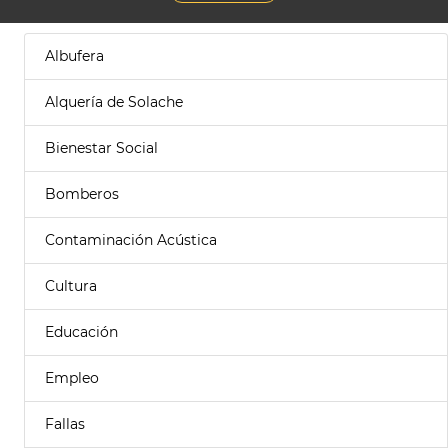
Albufera
Alquería de Solache
Bienestar Social
Bomberos
Contaminación Acústica
Cultura
Educación
Empleo
Fallas