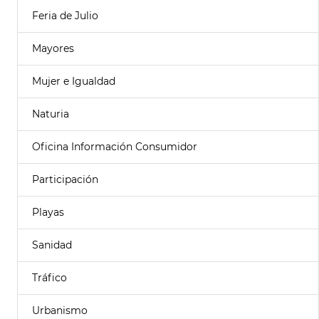
Feria de Julio
Mayores
Mujer e Igualdad
Naturia
Oficina Información Consumidor
Participación
Playas
Sanidad
Tráfico
Urbanismo