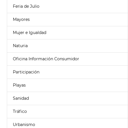
Feria de Julio
Mayores
Mujer e Igualdad
Naturia
Oficina Información Consumidor
Participación
Playas
Sanidad
Tráfico
Urbanismo