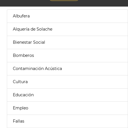
Albufera
Alquería de Solache
Bienestar Social
Bomberos
Contaminación Acústica
Cultura
Educación
Empleo
Fallas