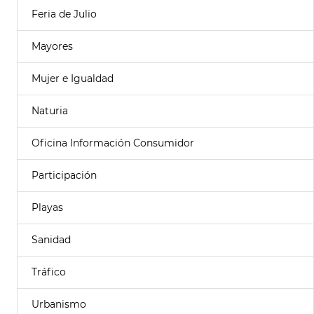
Feria de Julio
Mayores
Mujer e Igualdad
Naturia
Oficina Información Consumidor
Participación
Playas
Sanidad
Tráfico
Urbanismo