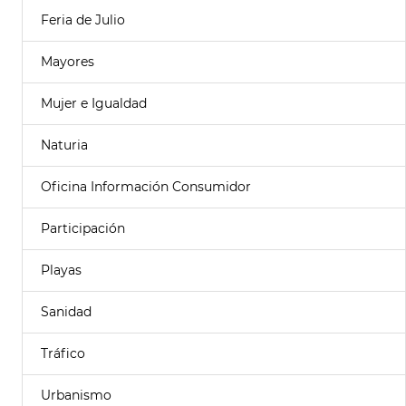
Feria de Julio
Mayores
Mujer e Igualdad
Naturia
Oficina Información Consumidor
Participación
Playas
Sanidad
Tráfico
Urbanismo