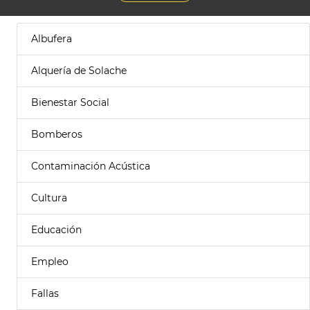
Albufera
Alquería de Solache
Bienestar Social
Bomberos
Contaminación Acústica
Cultura
Educación
Empleo
Fallas