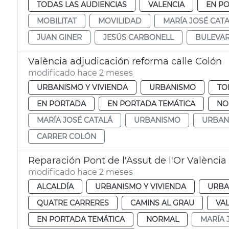
TODAS LAS AUDIENCIAS
VALENCIA
EN P
MOBILITAT
MOVILIDAD
MARÍA JOSÉ CAT
JUAN GINER
JESÚS CARBONELL
BULEVAR
València adjudicación reforma calle Colón
modificado hace 2 meses
URBANISMO Y VIVIENDA
URBANISMO
TO
EN PORTADA
EN PORTADA TEMÁTICA
NO
MARÍA JOSÉ CATALÁ
URBANISMO
URBAN
CARRER COLÓN
Reparación Pont de l'Assut de l'Or València
modificado hace 2 meses
ALCALDÍA
URBANISMO Y VIVIENDA
URBA
QUATRE CARRERES
CAMINS AL GRAU
VA
EN PORTADA TEMÁTICA
NORMAL
MARÍA 