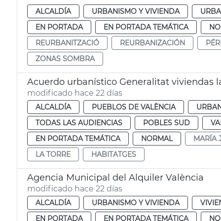
ALCALDÍA
URBANISMO Y VIVIENDA
URBA
EN PORTADA
EN PORTADA TEMÁTICA
NO
REURBANITZACIÓ
REURBANIZACIÓN
PÉR
ZONAS SOMBRA
Acuerdo urbanístico Generalitat viviendas l
modificado hace 22 días
ALCALDÍA
PUEBLOS DE VALÈNCIA
URBAN
TODAS LAS AUDIENCIAS
POBLES SUD
VA
EN PORTADA TEMÁTICA
NORMAL
MARÍA 
LA TORRE
HABITATGES
Agencia Municipal del Alquiler València
modificado hace 22 días
ALCALDÍA
URBANISMO Y VIVIENDA
VIVI
EN PORTADA
EN PORTADA TEMÁTICA
NO