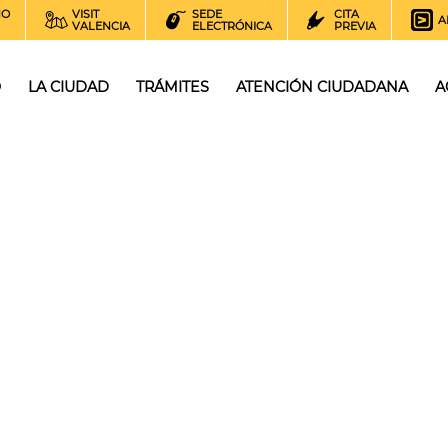
NO
VISIT
SEDE
CITA
A
VALENCIA
ELECTRÓNICA
PREVIA
O
LA CIUDAD
TRÁMITES
ATENCIÓN CIUDADANA
A