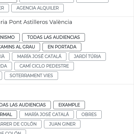
ER
AGENCIA ALQUILER
ia Pont Astilleros València
NISMO
TODAS LAS AUDIENCIAS
CAMINS AL GRAU
EN PORTADA
IÀ
MARÍA JOSÉ CATALÁ
JARDÍ TÚRIA
RDA
CAMÍ CICLO PEDESTRE
SOTERRAMENT VIES
DAS LAS AUDIENCIAS
EIXAMPLE
RMAL
MARÍA JOSÉ CATALÁ
OBRES
RRER DE COLÓN
JUAN GINER
DE COLÓN