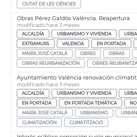
CIUTAT DE LES CIÈNCIES
Obras Pérez Galdós València. Reapertura
modificado hace 3 meses
ALCALDÍA
URBANISMO Y VIVIENDA
URBA
EXTRAMURS
VALENCIA
EN PORTADA
MARÍA JOSÉ CATALÁ
OBRES
OBRAS
OBRAS REURBANIZACIÓN
OBRES REUBANITZ
Ayuntamiento València renovación climati
modificado hace 3 meses
ALCALDÍA
URBANISMO Y VIVIENDA
URBA
EN PORTADA
EN PORTADA TEMÁTICA
NO
MARÍA JOSÉ CATALÁ
URBANISMO
URBAN
CLIMATIZACIÓN
CLIMATITZACIÓ