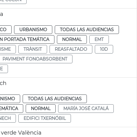
ia
ICO
URBANISMO
TODAS LAS AUDIENCIAS
N PORTADA TEMÁTICA
NORMAL
EMT
ISME
TRÀNSIT
REASFALTADO
10D
PAVIMENT FONOABSORBENT
E
ech
NISMO
TODAS LAS AUDIENCIAS
EMÁTICA
NORMAL
MARÍA JOSÉ CATALÁ
NECH
EDIFICI TXERNÓBIL
 verde València