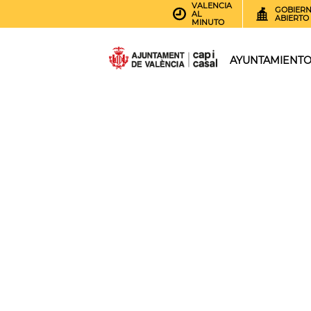
VALENCIA
GOBIER
AL
ABIERTO
MINUTO
AYUNTAMIENT