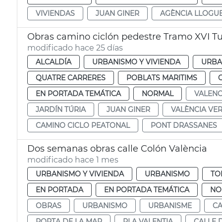
VIVIENDAS
JUAN GINER
AGÈNCIA LLOGU
Obras camino ciclón pedestre Tramo XVI Tur
modificado hace 25 días
ALCALDÍA
URBANISMO Y VIVIENDA
URBA
QUATRE CARRERES
POBLATS MARITIMS
EN PORTADA TEMÁTICA
NORMAL
VALENC
JARDÍN TÚRIA
JUAN GINER
VALÈNCIA VE
CAMINO CICLO PEATONAL
PONT DRASSANES
Dos semanas obras calle Colón València
modificado hace 1 mes
URBANISMO Y VIVIENDA
URBANISMO
TO
EN PORTADA
EN PORTADA TEMÁTICA
NO
OBRAS
URBANISMO
URBANISME
CA
PORTA DE LA MAR
PLA VALENTIA
CALLE 