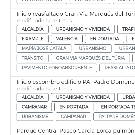
Inicio reasfaltado Gran Via Marqués del Túr
modificado hace 1 mes
ALCALDÍA
URBANISMO Y VIVIENDA
TRÁF
EIXAMPLE
VALENCIA
EN PORTADA
E
MARÍA JOSÉ CATALÁ
URBANISMO
URBAN
TRÁNSITO
GRAN VIA MARQUÉS DEL TÚRIA
PAVIMENTO FONOABSORBENTE
REASFALTATG
Inicio escombro edificio PAI Padre Domén
modificado hace 1 mes
ALCALDÍA
URBANISMO Y VIVIENDA
URBA
CAMPANAR
EN PORTADA
EN PORTADA T
URBANISME
CAMPANAR
PAI PARE DOMÉ
Parque Central Paseo Garcia Lorca pulmón