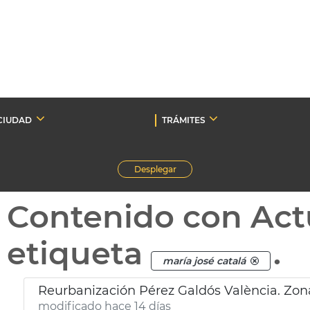
CIUDAD
TRÁMITES
Desplegar
Contenido con Act
etiqueta
.
maría josé catalá
Reurbanización Pérez Galdós València. Zo
modificado hace 14 días