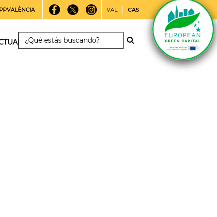
PPVALÈNCIA
VAL
CAS
CTUALIDAD