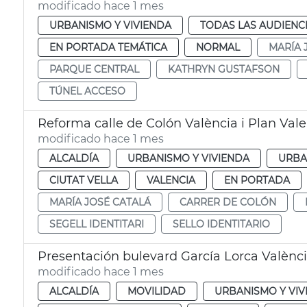
modificado hace 1 mes
URBANISMO Y VIVIENDA
TODAS LAS AUDIENC
EN PORTADA TEMÁTICA
NORMAL
MARÍA 
PARQUE CENTRAL
KATHRYN GUSTAFSON
TÚNEL ACCESO
Reforma calle de Colón València i Plan Vale
modificado hace 1 mes
ALCALDÍA
URBANISMO Y VIVIENDA
URBA
CIUTAT VELLA
VALENCIA
EN PORTADA
MARÍA JOSÉ CATALÁ
CARRER DE COLÓN
SEGELL IDENTITARI
SELLO IDENTITARIO
Presentación bulevard García Lorca Valènc
modificado hace 1 mes
ALCALDÍA
MOVILIDAD
URBANISMO Y VIV