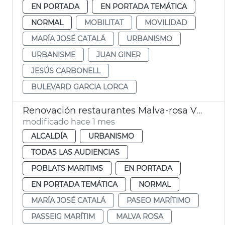
EN PORTADA
EN PORTADA TEMÁTICA
NORMAL
MOBILITAT
MOVILIDAD
MARÍA JOSÉ CATALÁ
URBANISMO
URBANISME
JUAN GINER
JESÚS CARBONELL
BULEVARD GARCIA LORCA
Renovación restaurantes Malva-rosa València
modificado hace 1 mes
ALCALDÍA
URBANISMO
TODAS LAS AUDIENCIAS
POBLATS MARITIMS
EN PORTADA
EN PORTADA TEMÁTICA
NORMAL
MARÍA JOSÉ CATALÁ
PASEO MARÍTIMO
PASSEIG MARÍTIM
MALVA ROSA