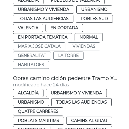
ALCALDÍA
PUEBLOS DE VALÈNCIA
URBANISMO Y VIVIENDA
URBANISMO
TODAS LAS AUDIENCIAS
POBLES SUD
VALENCIA
EN PORTADA
EN PORTADA TEMÁTICA
NORMAL
MARÍA JOSÉ CATALÁ
VIVIENDAS
GENERALITAT
LA TORRE
HABITATGES
Obras camino ciclón pedestre Tramo XVI Turia Pont Astilleros València
modificado hace 24 días
ALCALDÍA
URBANISMO Y VIVIENDA
URBANISMO
TODAS LAS AUDIENCIAS
QUATRE CARRERES
POBLATS MARITIMS
CAMINS AL GRAU