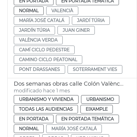
EN PORTADA
EN PORTADA TEMÁTICA
NORMAL
VALENCIÀ
MARÍA JOSÉ CATALÁ
JARDÍ TÚRIA
JARDÍN TÚRIA
JUAN GINER
VALÈNCIA VERDA
CAMÍ CICLO PEDESTRE
CAMINO CICLO PEATONAL
PONT DRASSANES
SOTERRAMENT VIES
Dos semanas obras calle Colón València
modificado hace 1 mes
URBANISMO Y VIVIENDA
URBANISMO
TODAS LAS AUDIENCIAS
EIXAMPLE
EN PORTADA
EN PORTADA TEMÁTICA
NORMAL
MARÍA JOSÉ CATALÁ