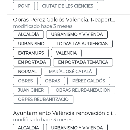
PONT
CIUTAT DE LES CIÈNCIES
Obras Pérez Galdós València. Reapertura
modificado hace 3 meses
ALCALDÍA
URBANISMO Y VIVIENDA
URBANISMO
TODAS LAS AUDIENCIAS
EXTRAMURS
VALENCIA
EN PORTADA
EN PORTADA TEMÁTICA
NORMAL
MARÍA JOSÉ CATALÁ
OBRES
OBRAS
PÉREZ GALDÓS
JUAN GINER
OBRAS REURBANIZACIÓN
OBRES REUBANITZACIÓ
Ayuntamiento València renovación climatitzación Mercado de Colón
modificado hace 3 meses
ALCALDÍA
URBANISMO Y VIVIENDA