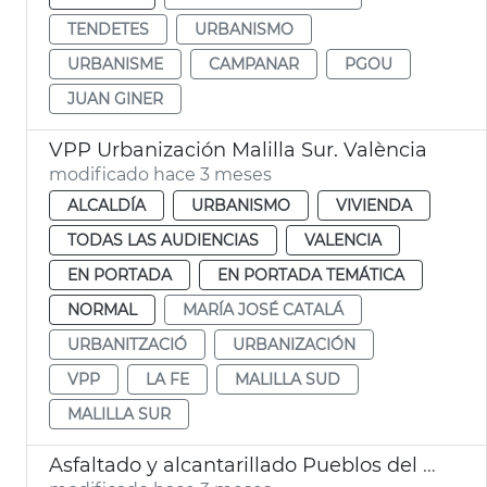
TENDETES
URBANISMO
URBANISME
CAMPANAR
PGOU
JUAN GINER
VPP Urbanización Malilla Sur. València
modificado hace 3 meses
ALCALDÍA
URBANISMO
VIVIENDA
TODAS LAS AUDIENCIAS
VALENCIA
EN PORTADA
EN PORTADA TEMÁTICA
NORMAL
MARÍA JOSÉ CATALÁ
URBANITZACIÓ
URBANIZACIÓN
VPP
LA FE
MALILLA SUD
MALILLA SUR
Asfaltado y alcantarillado Pueblos del Sur València