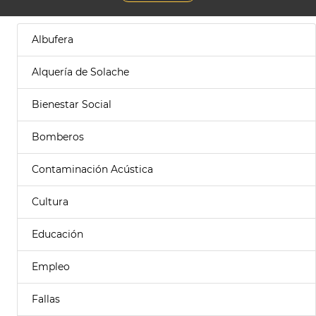
Albufera
Alquería de Solache
Bienestar Social
Bomberos
Contaminación Acústica
Cultura
Educación
Empleo
Fallas