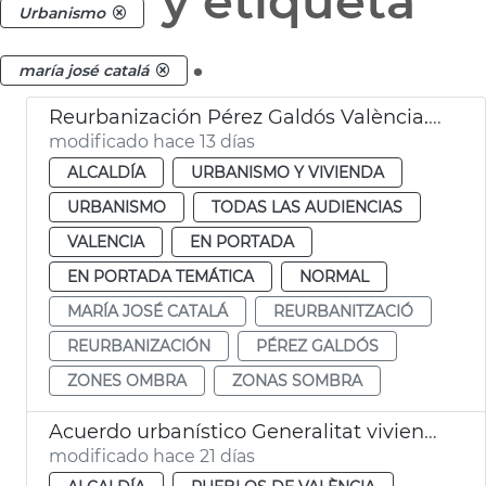
y etiqueta
Urbanismo
.
maría josé catalá
Reurbanización Pérez Galdós València. Zonas sombra
modificado hace 13 días
ALCALDÍA
URBANISMO Y VIVIENDA
URBANISMO
TODAS LAS AUDIENCIAS
VALENCIA
EN PORTADA
EN PORTADA TEMÁTICA
NORMAL
MARÍA JOSÉ CATALÁ
REURBANITZACIÓ
REURBANIZACIÓN
PÉREZ GALDÓS
ZONES OMBRA
ZONAS SOMBRA
Acuerdo urbanístico Generalitat viviendas la Torre València
modificado hace 21 días