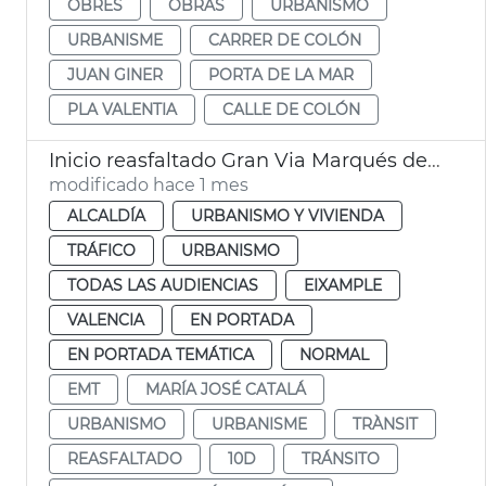
OBRES
OBRAS
URBANISMO
URBANISME
CARRER DE COLÓN
JUAN GINER
PORTA DE LA MAR
PLA VALENTIA
CALLE DE COLÓN
Inicio reasfaltado Gran Via Marqués del Túria
modificado hace 1 mes
ALCALDÍA
URBANISMO Y VIVIENDA
TRÁFICO
URBANISMO
TODAS LAS AUDIENCIAS
EIXAMPLE
VALENCIA
EN PORTADA
EN PORTADA TEMÁTICA
NORMAL
EMT
MARÍA JOSÉ CATALÁ
URBANISMO
URBANISME
TRÀNSIT
REASFALTADO
10D
TRÁNSITO