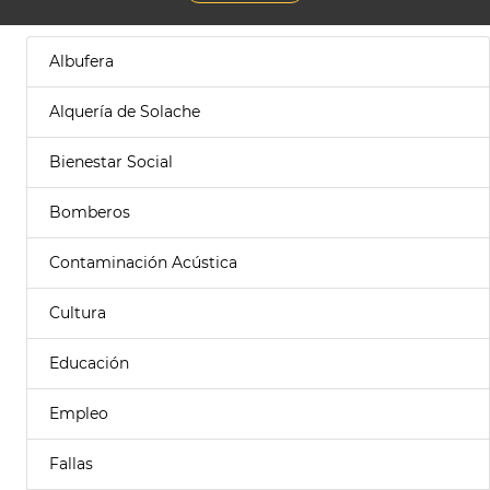
Albufera
Alquería de Solache
Bienestar Social
Bomberos
Contaminación Acústica
Cultura
Educación
Empleo
Fallas