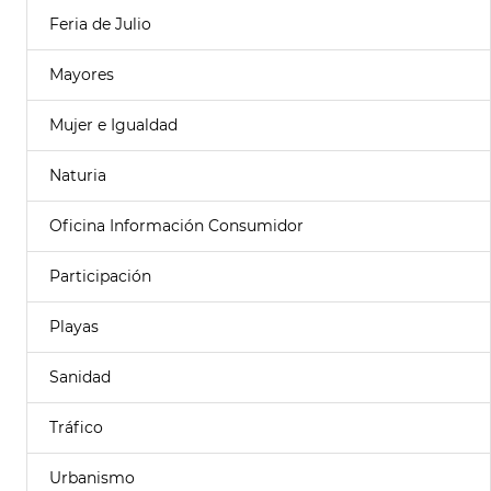
Feria de Julio
Mayores
Mujer e Igualdad
Naturia
Oficina Información Consumidor
Participación
Playas
Sanidad
Tráfico
Urbanismo