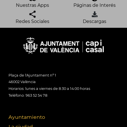
Nuestras Apps
Páginas de Interés
Redes Sociales
Descargas
Plaça de l'Ajuntament nº 1
46002 València
Horarios: lunes a viernes de 8:30 a 14:00 horas
Teléfono: 963 52 54 78
Ayuntamiento
La ciudad