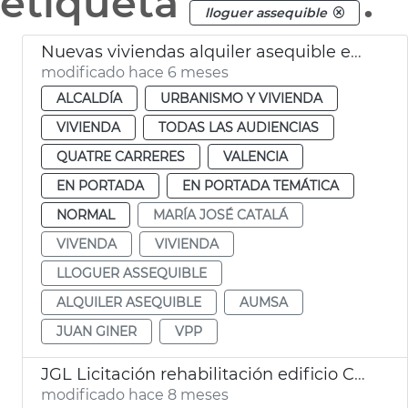
etiqueta
.
lloguer assequible
Nuevas viviendas alquiler asequible en La Punta València
modificado hace 6 meses
ALCALDÍA
URBANISMO Y VIVIENDA
VIVIENDA
TODAS LAS AUDIENCIAS
QUATRE CARRERES
VALENCIA
EN PORTADA
EN PORTADA TEMÁTICA
NORMAL
MARÍA JOSÉ CATALÁ
VIVENDA
VIVIENDA
LLOGUER ASSEQUIBLE
ALQUILER ASEQUIBLE
AUMSA
JUAN GINER
VPP
JGL Licitación rehabilitación edificio Cabañal alquiler asequible València
modificado hace 8 meses