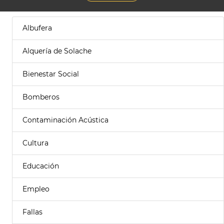
Albufera
Alquería de Solache
Bienestar Social
Bomberos
Contaminación Acústica
Cultura
Educación
Empleo
Fallas