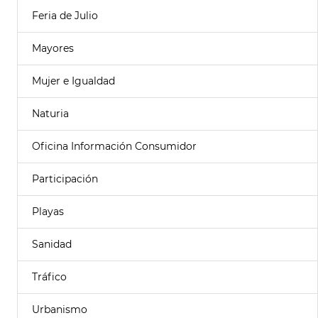
Feria de Julio
Mayores
Mujer e Igualdad
Naturia
Oficina Información Consumidor
Participación
Playas
Sanidad
Tráfico
Urbanismo