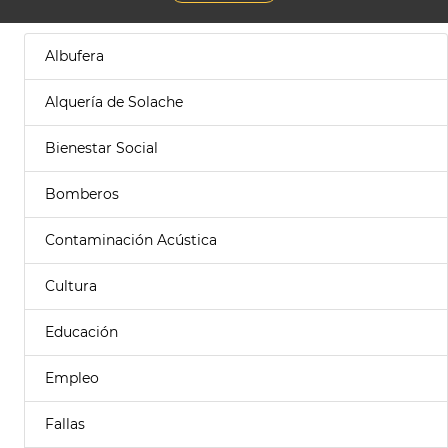
Albufera
Alquería de Solache
Bienestar Social
Bomberos
Contaminación Acústica
Cultura
Educación
Empleo
Fallas