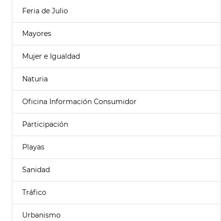
Feria de Julio
Mayores
Mujer e Igualdad
Naturia
Oficina Información Consumidor
Participación
Playas
Sanidad
Tráfico
Urbanismo