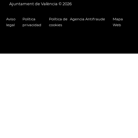
Ajuntament de València ©
2026
Aviso
Política
Política de
Agencia Antifraude
Mapa
legal
privacidad
cookies
Web