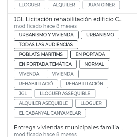
LLOGUER
ALQUILER
JUAN GINER
JGL Licitación rehabilitación edificio Cabañal alquiler asequible València
modificado hace 8 meses
URBANISMO Y VIVIENDA
URBANISMO
TODAS LAS AUDIENCIAS
POBLATS MARITIMS
EN PORTADA
EN PORTADA TEMÁTICA
NORMAL
VIVENDA
VIVIENDA
REHABILITACIÓ
REHABILITACIÓN
JGL
LLOGUER ASSEQUIBLE
ALQUILER ASEQUIBLE
LLOGUER
EL CABANYAL CANYAMELAR
Entrega viviendas municipales familias vulnerables
modificado hace 8 meses