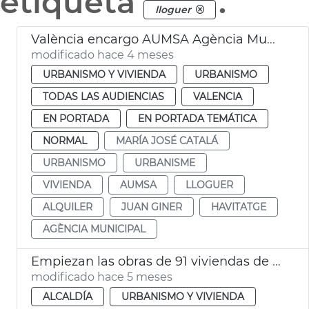
etiqueta
.
lloguer
València encargo AUMSA Agència Municipal Lloguer
modificado hace 4 meses
URBANISMO Y VIVIENDA
URBANISMO
TODAS LAS AUDIENCIAS
VALENCIA
EN PORTADA
EN PORTADA TEMÁTICA
NORMAL
MARÍA JOSÉ CATALÁ
URBANISMO
URBANISME
VIVIENDA
AUMSA
LLOGUER
ALQUILER
JUAN GINER
HAVITATGE
AGÈNCIA MUNICIPAL
Empiezan las obras de 91 viviendas de alquiler social a Malilla València
modificado hace 5 meses
ALCALDÍA
URBANISMO Y VIVIENDA