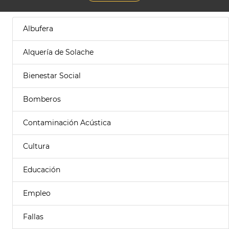
Albufera
Alquería de Solache
Bienestar Social
Bomberos
Contaminación Acústica
Cultura
Educación
Empleo
Fallas