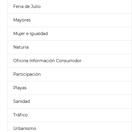
Feria de Julio
Mayores
Mujer e Igualdad
Naturia
Oficina Información Consumidor
Participación
Playas
Sanidad
Tráfico
Urbanismo