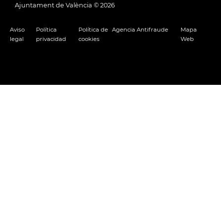
Ajuntament de València ©
2026
Aviso
Política
Política de
Agencia Antifraude
Mapa
legal
privacidad
cookies
Web