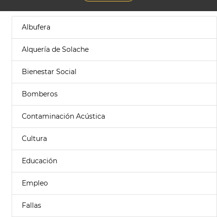
Albufera
Alquería de Solache
Bienestar Social
Bomberos
Contaminación Acústica
Cultura
Educación
Empleo
Fallas