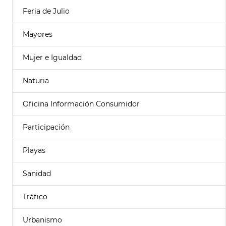
Feria de Julio
Mayores
Mujer e Igualdad
Naturia
Oficina Información Consumidor
Participación
Playas
Sanidad
Tráfico
Urbanismo