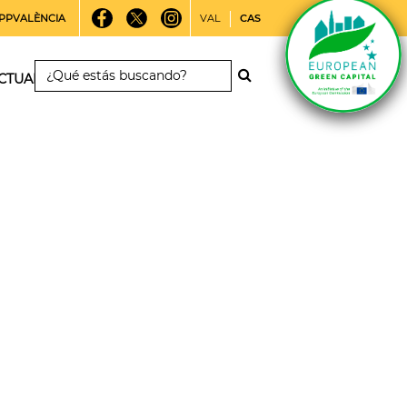
PPVALÈNCIA
VAL
CAS
CTUALIDAD