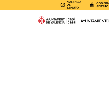
VALENCIA
GOBIER
AL
ABIERTO
MINUTO
AYUNTAMIENT