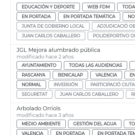
EDUCACIÓN Y DEPORTE
WEB FDM
TODA
EN PORTADA
EN PORTADA TEMÁTICA
NO
JUNTA DE GOBIERNO LOCAL
ADJUDICACIÓ O
JUAN CARLOS CABALLERO
POLIDEPORTIVO O
JGL Mejora alumbrado pública
modificado hace 2 años
AYUNTAMIENTO
TODAS LAS AUDIENCIAS
RASCANYA
BENICALAP
VALENCIA
E
NORMAL
INVERSIÓN
PARTICIPACIÓ CIUT
SEGURETAT
JUAN CARLOS CABALLERO
R
Arbolado Orriols
modificado hace 3 años
MEDIO AMBIENTE
GESTIÓN DEL AGUA
TO
VALENCIA
EN PORTADA
EN PORTADA TE