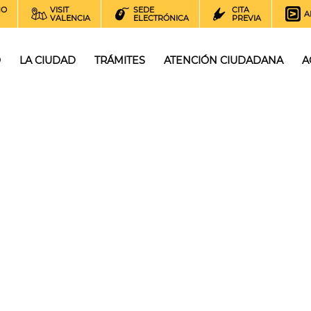
NO
VISIT
SEDE
CITA
A
VALENCIA
ELECTRÓNICA
PREVIA
O
LA CIUDAD
TRÁMITES
ATENCIÓN CIUDADANA
A