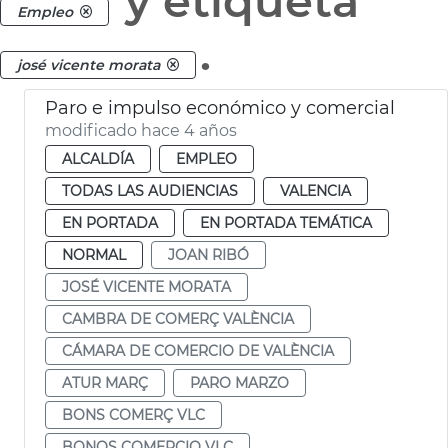
y etiqueta
Empleo
.
josé vicente morata
Paro e impulso económico y comercial
modificado hace 4 años
ALCALDÍA
EMPLEO
TODAS LAS AUDIENCIAS
VALENCIA
EN PORTADA
EN PORTADA TEMÁTICA
NORMAL
JOAN RIBÓ
JOSÉ VICENTE MORATA
CAMBRA DE COMERÇ VALÈNCIA
CÁMARA DE COMERCIO DE VALÈNCIA
ATUR MARÇ
PARO MARZO
BONS COMERÇ VLC
BONOS COMERCIO VLC