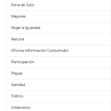
Feria de Julio
Mayores
Mujer e Igualdad
Naturia
Oficina Información Consumidor
Participación
Playas
Sanidad
Tráfico
Urbanismo