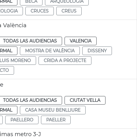
RMAL
BECA
ARQUEOLOGIA
OLOGIA
CRUCES
CREUS
a València
TODAS LAS AUDIENCIAS
VALENCIA
RMAL
MOSTRA DE VALÈNCIA
DISSENY
 LUIS MORENO
CRIDA A PROJECTE
ECTO
re
TODAS LAS AUDIENCIAS
CIUTAT VELLA
RMAL
CASA MUSEU BENLLIURE
PAELLERO
PAELLER
imas metro 3-J