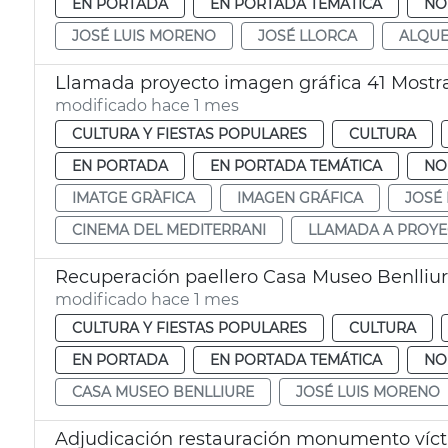
EN PORTADA
EN PORTADA TEMÁTICA
NO
JOSÉ LUIS MORENO
JOSÉ LLORCA
ALQUE
Llamada proyecto imagen gráfica 41 Mostr
modificado hace 1 mes
CULTURA Y FIESTAS POPULARES
CULTURA
EN PORTADA
EN PORTADA TEMÁTICA
NO
IMATGE GRÀFICA
IMAGEN GRÁFICA
JOSÉ
CINEMA DEL MEDITERRANI
LLAMADA A PROY
Recuperación paellero Casa Museo Benlliu
modificado hace 1 mes
CULTURA Y FIESTAS POPULARES
CULTURA
EN PORTADA
EN PORTADA TEMÁTICA
NO
CASA MUSEO BENLLIURE
JOSÉ LUIS MORENO
Adjudicación restauración monumento víct