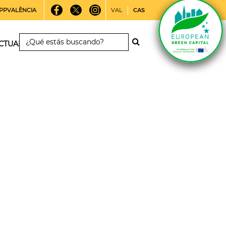
PPVALÈNCIA
VAL
CAS
CTUALIDAD