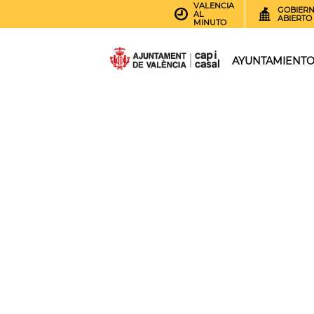
VALENCIA
GOBIER
AL
ABIERTO
MINUTO
AYUNTAMIENT