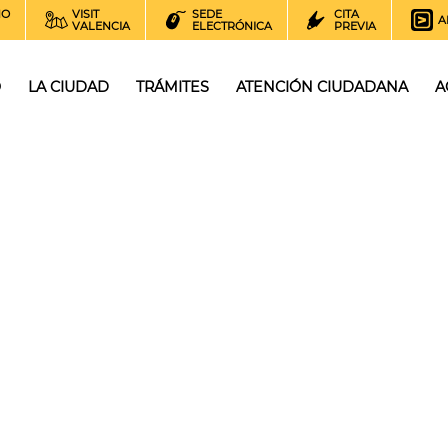
NO
VISIT
SEDE
CITA
A
VALENCIA
ELECTRÓNICA
PREVIA
O
LA CIUDAD
TRÁMITES
ATENCIÓN CIUDADANA
A