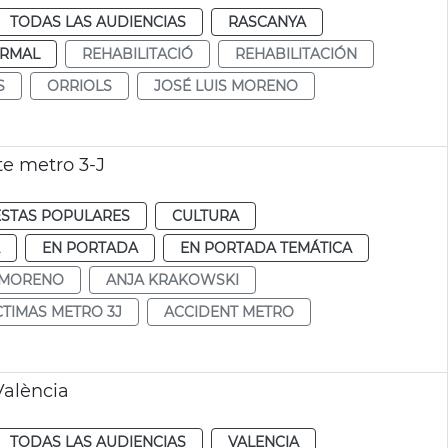
TODAS LAS AUDIENCIAS
RASCANYA
RMAL
REHABILITACIÓ
REHABILITACIÓN
S
ORRIOLS
JOSÉ LUIS MORENO
e metro 3-J
ESTAS POPULARES
CULTURA
EN PORTADA
EN PORTADA TEMÁTICA
S MORENO
ANJA KRAKOWSKI
CTIMAS METRO 3J
ACCIDENT METRO
alència
TODAS LAS AUDIENCIAS
VALENCIA