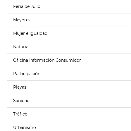
Feria de Julio
Mayores
Mujer e Igualdad
Naturia
Oficina Información Consumidor
Participación
Playas
Sanidad
Tráfico
Urbanismo