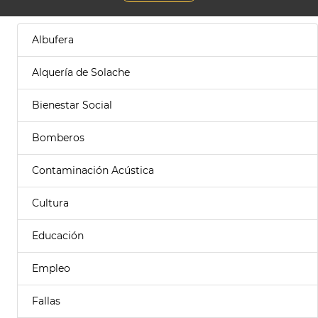
Albufera
Alquería de Solache
Bienestar Social
Bomberos
Contaminación Acústica
Cultura
Educación
Empleo
Fallas