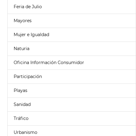
Feria de Julio
Mayores
Mujer e Igualdad
Naturia
Oficina Información Consumidor
Participación
Playas
Sanidad
Tráfico
Urbanismo