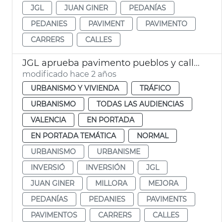
JGL
JUAN GINER
PEDANÍAS
PEDANIES
PAVIMENT
PAVIMENTO
CARRERS
CALLES
JGL aprueba pavimento pueblos y calles València
modificado hace 2 años
URBANISMO Y VIVIENDA
TRÁFICO
URBANISMO
TODAS LAS AUDIENCIAS
VALENCIA
EN PORTADA
EN PORTADA TEMÁTICA
NORMAL
URBANISMO
URBANISME
INVERSIÓ
INVERSIÓN
JGL
JUAN GINER
MILLORA
MEJORA
PEDANÍAS
PEDANIES
PAVIMENTS
PAVIMENTOS
CARRERS
CALLES