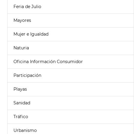
Feria de Julio
Mayores
Mujer e Igualdad
Naturia
Oficina Información Consumidor
Participación
Playas
Sanidad
Tráfico
Urbanismo