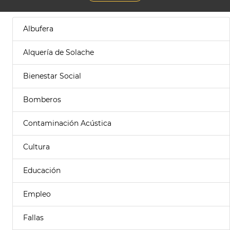
Albufera
Alquería de Solache
Bienestar Social
Bomberos
Contaminación Acústica
Cultura
Educación
Empleo
Fallas