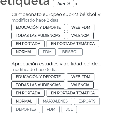
etiqueta
.
fdm
Campeonato europeo sub-23 béisbol València
modificado hace 2 días
EDUCACIÓN Y DEPORTE
WEB FDM
TODAS LAS AUDIENCIAS
VALENCIA
EN PORTADA
EN PORTADA TEMÁTICA
NORMAL
FDM
BÉISBOL
Aprobación estudios viabilidad polideportivos San Isidro Marxalenes
modificado hace 6 días
EDUCACIÓN Y DEPORTE
WEB FDM
TODAS LAS AUDIENCIAS
VALENCIA
EN PORTADA
EN PORTADA TEMÁTICA
NORMAL
MARXALENES
ESPORTS
DEPORTES
FDM
JGL