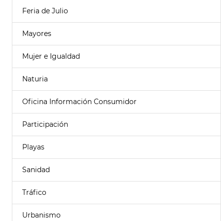
Feria de Julio
Mayores
Mujer e Igualdad
Naturia
Oficina Información Consumidor
Participación
Playas
Sanidad
Tráfico
Urbanismo