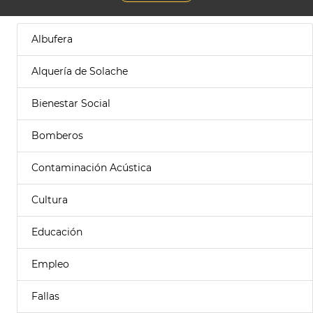
Albufera
Alquería de Solache
Bienestar Social
Bomberos
Contaminación Acústica
Cultura
Educación
Empleo
Fallas