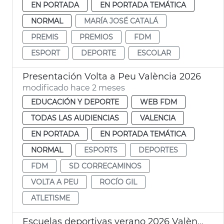
EN PORTADA
EN PORTADA TEMÁTICA
NORMAL
MARÍA JOSÉ CATALÁ
PREMIS
PREMIOS
FDM
ESPORT
DEPORTE
ESCOLAR
Presentación Volta a Peu València 2026
modificado hace 2 meses
EDUCACIÓN Y DEPORTE
WEB FDM
TODAS LAS AUDIENCIAS
VALENCIA
EN PORTADA
EN PORTADA TEMÁTICA
NORMAL
ESPORTS
DEPORTES
FDM
SD CORRECAMINOS
VOLTA A PEU
ROCÍO GIL
ATLETISME
Escuelas deportivas verano 2026 València FDM