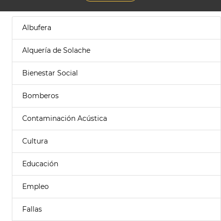
Albufera
Alquería de Solache
Bienestar Social
Bomberos
Contaminación Acústica
Cultura
Educación
Empleo
Fallas