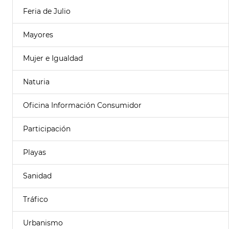
Feria de Julio
Mayores
Mujer e Igualdad
Naturia
Oficina Información Consumidor
Participación
Playas
Sanidad
Tráfico
Urbanismo