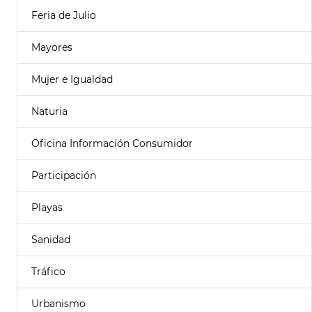
Feria de Julio
Mayores
Mujer e Igualdad
Naturia
Oficina Información Consumidor
Participación
Playas
Sanidad
Tráfico
Urbanismo