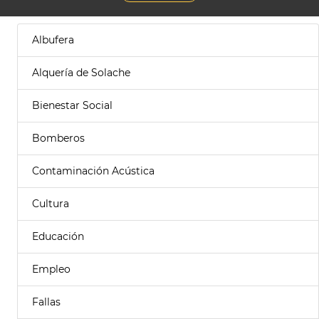
Albufera
Alquería de Solache
Bienestar Social
Bomberos
Contaminación Acústica
Cultura
Educación
Empleo
Fallas