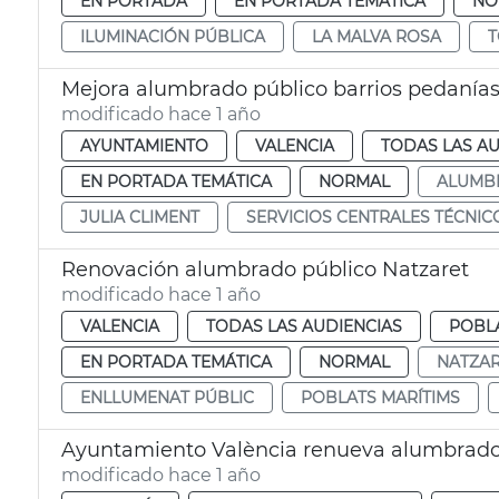
EN PORTADA
EN PORTADA TEMÁTICA
NO
ILUMINACIÓN PÚBLICA
LA MALVA ROSA
T
Mejora alumbrado público barrios pedanías
modificado hace 1 año
AYUNTAMIENTO
VALENCIA
TODAS LAS AU
EN PORTADA TEMÁTICA
NORMAL
ALUMB
JULIA CLIMENT
SERVICIOS CENTRALES TÉCNIC
Renovación alumbrado público Natzaret
modificado hace 1 año
VALENCIA
TODAS LAS AUDIENCIAS
POBLA
EN PORTADA TEMÁTICA
NORMAL
NATZA
ENLLUMENAT PÚBLIC
POBLATS MARÍTIMS
Ayuntamiento València renueva alumbrado
modificado hace 1 año