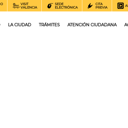
NO
VISIT
SEDE
CITA
A
VALENCIA
ELECTRÓNICA
PREVIA
O
LA CIUDAD
TRÁMITES
ATENCIÓN CIUDADANA
A