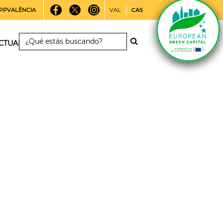
PPVALÈNCIA
VAL
CAS
CTUALIDAD