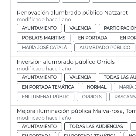
Renovación alumbrado público Natzaret
modificado hace 1 año
AYUNTAMIENTO
VALENCIA
PARTICIPACIÓ
POBLATS MARITIMS
EN PORTADA
EN PO
MARÍA JOSÉ CATALÁ
ALUMBRADO PÚBLICO
Inversión alumbrado público Orriols
modificado hace 1 año
AYUNTAMIENTO
VALENCIA
TODAS LAS AU
EN PORTADA TEMÁTICA
NORMAL
MARÍA 
ENLLUMENAT PÚBLIC
ORRIOLS
RASCANY
Mejora iluminación pública Malva-rosa, Torr
modificado hace 1 año
AYUNTAMIENTO
TODAS LAS AUDIENCIAS