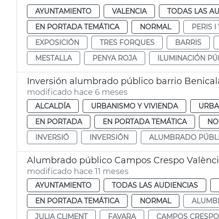
AYUNTAMIENTO
VALENCIA
TODAS LAS AU
EN PORTADA TEMÁTICA
NORMAL
PERIS I
EXPOSICIÓN
TRES FORQUES
BARRIS
MESTALLA
PENYA ROJA
ILUMINACIÓN PÚ
Inversión alumbrado público barrio Benica
modificado hace 6 meses
ALCALDÍA
URBANISMO Y VIVIENDA
URBA
EN PORTADA
EN PORTADA TEMÁTICA
NO
INVERSIÓ
INVERSIÓN
ALUMBRADO PÚBL
Alumbrado público Campos Crespo Valènc
modificado hace 11 meses
AYUNTAMIENTO
TODAS LAS AUDIENCIAS
EN PORTADA TEMÁTICA
NORMAL
ALUMB
JULIA CLIMENT
FAVARA
CAMPOS CRESPO