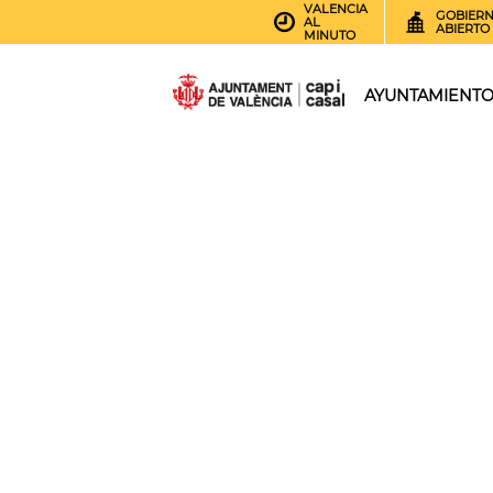
VALENCIA
GOBIER
AL
ABIERTO
MINUTO
AYUNTAMIENT