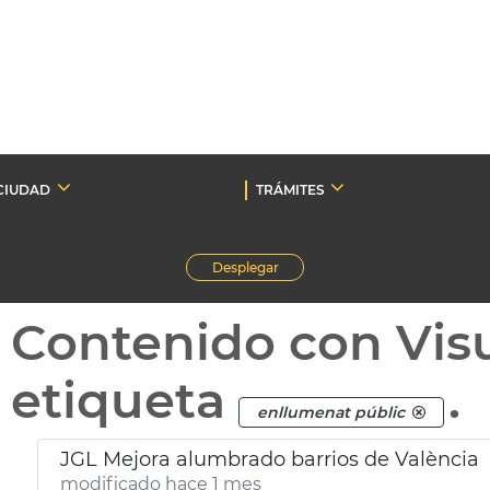
CIUDAD
TRÁMITES
Desplegar
Contenido con Vis
etiqueta
.
enllumenat públic
JGL Mejora alumbrado barrios de València
modificado hace 1 mes