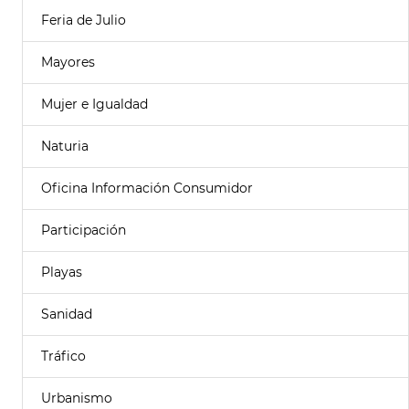
Feria de Julio
Mayores
Mujer e Igualdad
Naturia
Oficina Información Consumidor
Participación
Playas
Sanidad
Tráfico
Urbanismo