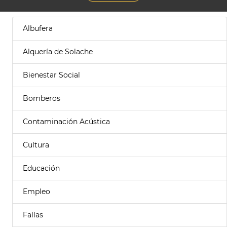
Albufera
Alquería de Solache
Bienestar Social
Bomberos
Contaminación Acústica
Cultura
Educación
Empleo
Fallas