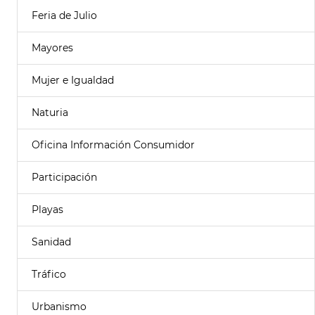
Feria de Julio
Mayores
Mujer e Igualdad
Naturia
Oficina Información Consumidor
Participación
Playas
Sanidad
Tráfico
Urbanismo