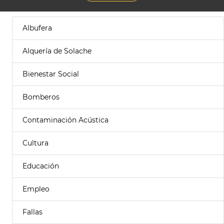
Albufera
Alquería de Solache
Bienestar Social
Bomberos
Contaminación Acústica
Cultura
Educación
Empleo
Fallas