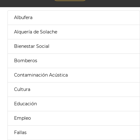
Albufera
Alquería de Solache
Bienestar Social
Bomberos
Contaminación Acústica
Cultura
Educación
Empleo
Fallas