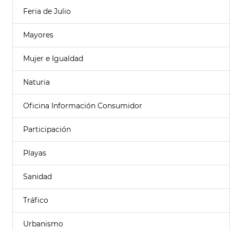
Feria de Julio
Mayores
Mujer e Igualdad
Naturia
Oficina Información Consumidor
Participación
Playas
Sanidad
Tráfico
Urbanismo