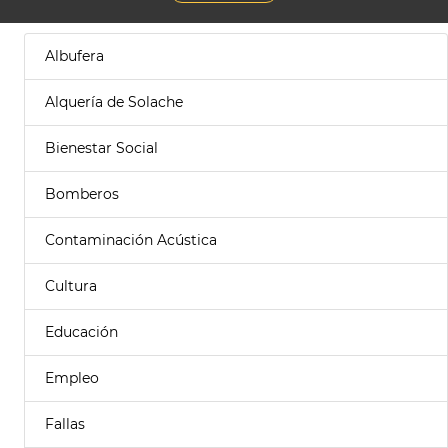
Albufera
Alquería de Solache
Bienestar Social
Bomberos
Contaminación Acústica
Cultura
Educación
Empleo
Fallas