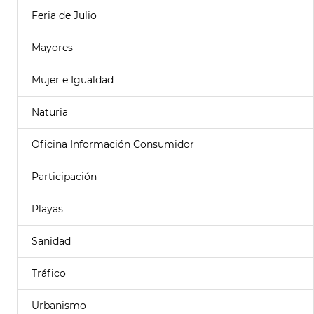
Feria de Julio
Mayores
Mujer e Igualdad
Naturia
Oficina Información Consumidor
Participación
Playas
Sanidad
Tráfico
Urbanismo