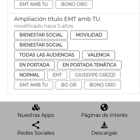
EMT AMB TU
BONO ORO
Ampliación título EMT amb TU
modificado hace 5 años
BIENESTAR SOCIAL
MOVILIDAD
BIENESTAR SOCIAL
TODAS LAS AUDIENCIAS
VALENCIA
EN PORTADA
EN PORTADA TEMÁTICA
NORMAL
EMT
GIUSEPPE GREZZI
EMT AMB TU
BO OR
BONO ORO
Nuestras Apps
Páginas de Interés
Redes Sociales
Descargas