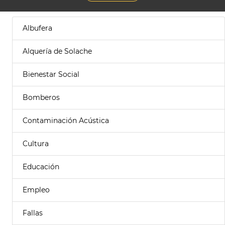
Albufera
Alquería de Solache
Bienestar Social
Bomberos
Contaminación Acústica
Cultura
Educación
Empleo
Fallas