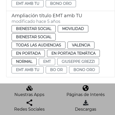
EMT AMB TU
BONO ORO
Ampliación título EMT amb TU
modificado hace 5 años
BIENESTAR SOCIAL
MOVILIDAD
BIENESTAR SOCIAL
TODAS LAS AUDIENCIAS
VALENCIA
EN PORTADA
EN PORTADA TEMÁTICA
NORMAL
EMT
GIUSEPPE GREZZI
EMT AMB TU
BO OR
BONO ORO
Nuestras Apps
Páginas de Interés
Redes Sociales
Descargas