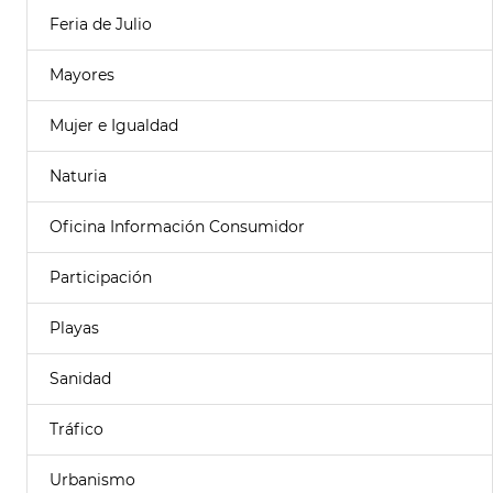
Feria de Julio
Mayores
Mujer e Igualdad
Naturia
Oficina Información Consumidor
Participación
Playas
Sanidad
Tráfico
Urbanismo