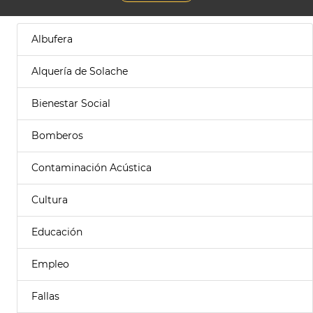
Albufera
Alquería de Solache
Bienestar Social
Bomberos
Contaminación Acústica
Cultura
Educación
Empleo
Fallas