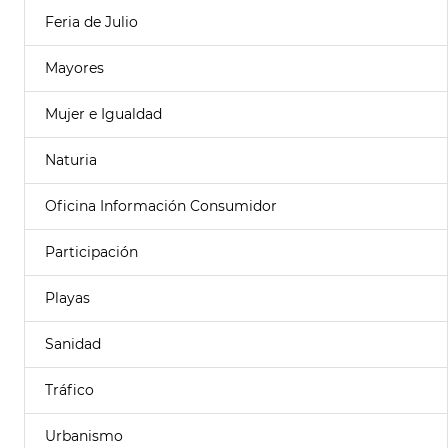
Feria de Julio
Mayores
Mujer e Igualdad
Naturia
Oficina Información Consumidor
Participación
Playas
Sanidad
Tráfico
Urbanismo