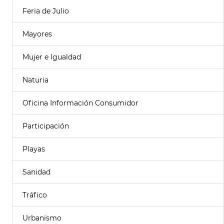
Feria de Julio
Mayores
Mujer e Igualdad
Naturia
Oficina Información Consumidor
Participación
Playas
Sanidad
Tráfico
Urbanismo