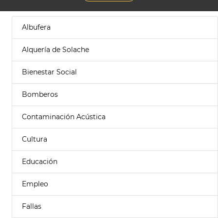
Albufera
Alquería de Solache
Bienestar Social
Bomberos
Contaminación Acústica
Cultura
Educación
Empleo
Fallas