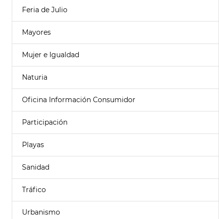
Feria de Julio
Mayores
Mujer e Igualdad
Naturia
Oficina Información Consumidor
Participación
Playas
Sanidad
Tráfico
Urbanismo