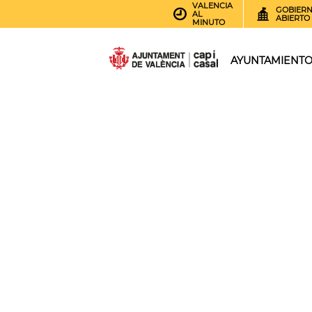
VALENCIA
GOBIER
AL
ABIERTO
MINUTO
AYUNTAMIENT