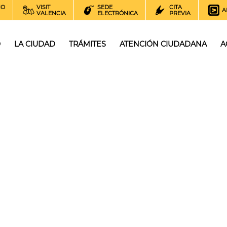
NO
VISIT
SEDE
CITA
A
VALENCIA
ELECTRÓNICA
PREVIA
O
LA CIUDAD
TRÁMITES
ATENCIÓN CIUDADANA
A