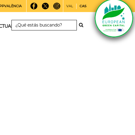
PPVALÈNCIA
VAL
CAS
CTUALIDAD