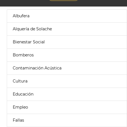
Albufera
Alquería de Solache
Bienestar Social
Bomberos
Contaminación Acústica
Cultura
Educación
Empleo
Fallas