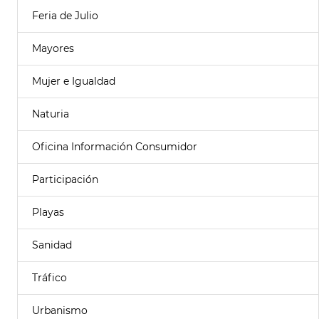
Feria de Julio
Mayores
Mujer e Igualdad
Naturia
Oficina Información Consumidor
Participación
Playas
Sanidad
Tráfico
Urbanismo