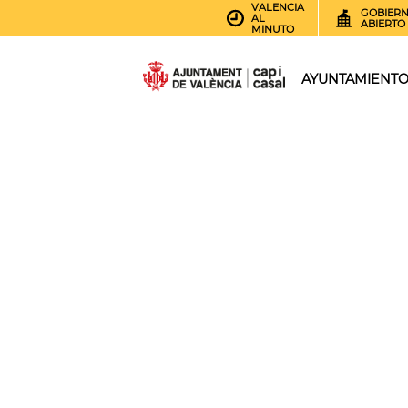
VALENCIA
GOBIER
AL
ABIERTO
MINUTO
AYUNTAMIENT