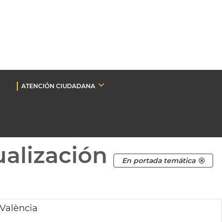
ATENCIÓN CIUDADANA
ualización
En portada temática
València