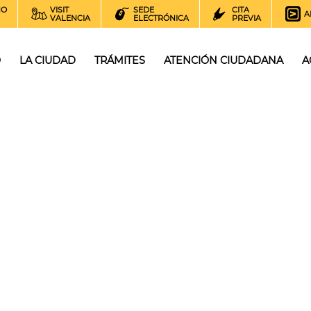
NO
VISIT
SEDE
CITA
A
VALENCIA
ELECTRÓNICA
PREVIA
O
LA CIUDAD
TRÁMITES
ATENCIÓN CIUDADANA
A