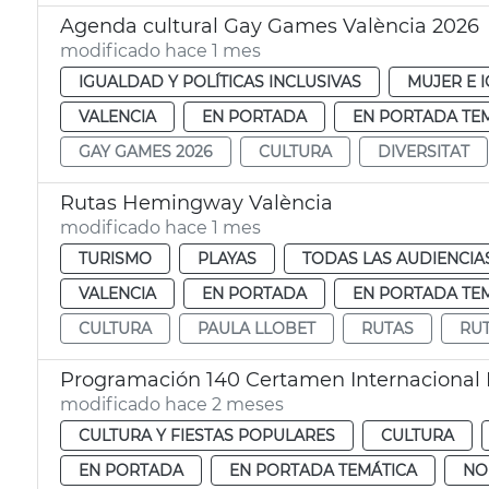
Agenda cultural Gay Games València 2026
modificado hace 1 mes
IGUALDAD Y POLÍTICAS INCLUSIVAS
MUJER E 
VALENCIA
EN PORTADA
EN PORTADA TE
GAY GAMES 2026
CULTURA
DIVERSITAT
Rutas Hemingway València
modificado hace 1 mes
TURISMO
PLAYAS
TODAS LAS AUDIENCIA
VALENCIA
EN PORTADA
EN PORTADA TE
CULTURA
PAULA LLOBET
RUTAS
RU
Programación 140 Certamen Internacional
modificado hace 2 meses
CULTURA Y FIESTAS POPULARES
CULTURA
EN PORTADA
EN PORTADA TEMÁTICA
NO