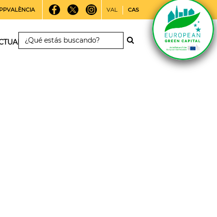
PPVALÈNCIA
VAL
CAS
CTUALIDAD