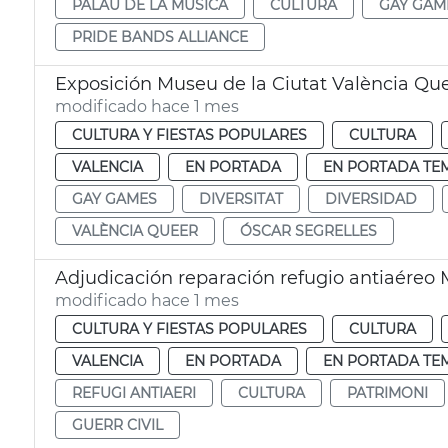
PALAU DE LA MÚSICA
CULTURA
GAY GAM
PRIDE BANDS ALLIANCE
Exposición Museu de la Ciutat València Q
modificado hace 1 mes
CULTURA Y FIESTAS POPULARES
CULTURA
VALENCIA
EN PORTADA
EN PORTADA TE
GAY GAMES
DIVERSITAT
DIVERSIDAD
VALÈNCIA QUEER
ÓSCAR SEGRELLES
Adjudicación reparación refugio antiaéreo 
modificado hace 1 mes
CULTURA Y FIESTAS POPULARES
CULTURA
VALENCIA
EN PORTADA
EN PORTADA TE
REFUGI ANTIAERI
CULTURA
PATRIMONI
GUERR CIVIL