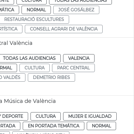
ENTE
CULTURA
TODAS LAS AUDIENCIAS
MÁTICA
NORMAL
JOSÉ GOSÁLBEZ
RESTAURACIÓ ESCULTURES
TÍSTICA
CONSELL AGRARI DE VALÈNCIA
ral València
TODAS LAS AUDIENCIAS
VALENCIA
RMAL
CULTURA
PARC CENTRAL
 VALDÉS
DEMETRIO RIBES
a Música de València
Y DEPORTE
CULTURA
MUJER E IGUALDAD
ORTADA
EN PORTADA TEMÁTICA
NORMAL