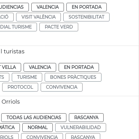
UDIENCIAS
VALENCIA
EN PORTADA
CIÓ
VISIT VALÈNCIA
SOSTENIBILITAT
DIAL TURISME
PACTE VERD
 turistas
T VELLA
VALENCIA
EN PORTADA
TS
TURISME
BONES PRÀCTIQUES
PROTOCOL
CONVIVENCIA
 Orriols
TODAS LAS AUDIENCIAS
RASCANYA
MÁTICA
NORMAL
VULNERABILIDAD
RIOLS
CONVIVENCIA
RASCANYA