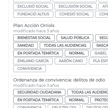
EXCLUSIÓ SOCIAL
EXCLUSIÓN SOCIAL
AT
FUNDACIÓ ALTIUS
COHESIÓ SOCIAL
COHE
Plan Acción Orriols
modificado hace 3 años
BIENESTAR SOCIAL
SALUD PÚBLICA
SEG
SANIDAD
TODAS LAS AUDIENCIAS
RASC
EN PORTADA TEMÁTICA
NORMAL
ISABEL
EMILIANO GARCÍA
AARÓN CANO
PLA ESP
CONVIVENCIA
Ordenanza de convivencia: delitos de odio
modificado hace 3 años
SEGURIDAD CIUDADANA
TODAS LAS AUDIENC
EN PORTADA TEMÁTICA
NORMAL
PROTE
CONVIVENCIA
DELICTES ODI
DELITOS OD