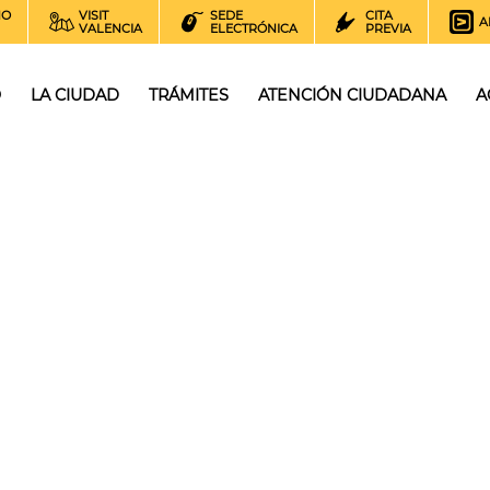
NO
VISIT
SEDE
CITA
A
VALENCIA
ELECTRÓNICA
PREVIA
O
LA CIUDAD
TRÁMITES
ATENCIÓN CIUDADANA
A