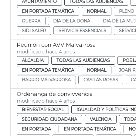
AYUNTAMIENTO
TODAS LAS AUDIENCIAS
EN PORTADA TEMÁTICA
NORMAL
PLENO
GUERRA
DIA DE LA DONA
DIA DE LA MU
SIDI SALER
SERVICIS ESSENCIALS
SERVIC
Reunión con AVV Malva-rosa
modificado hace 4 años
ALCALDÍA
TODAS LAS AUDIENCIAS
POBL
EN PORTADA TEMÁTICA
NORMAL
JOAN R
BARRIO MALVARROSA
CASITAS ROSAS
C
Ordenança de convivvencia
modificado hace 4 años
BIENESTAR SOCIAL
IGUALDAD Y POLÍTICAS IN
SEGURIDAD CIUDADANA
VALENCIA
TODA
EN PORTADA
EN PORTADA TEMÁTICA
NO