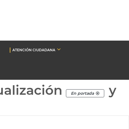
ATENCIÓN CIUDADANA
ualización
y
En portada