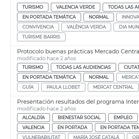
TURISMO
VALENCIA VERDE
TODAS LAS A
EN PORTADA TEMÁTICA
NORMAL
INNOVA
CONVIVENCIA
VALÈNCIA VERDA
DIA MUN
TURISME BARRIS
Protocolo buenas prácticas Mercado Central
modificado hace 2 años
TURISMO
TODAS LAS AUDIENCIAS
CIUTA
EN PORTADA TEMÁTICA
NORMAL
MERCA
GUÍA
PAULA LLOBET
MERCAT CENTRAL
Presentación resultados del programa Inter
modificado hace 2 años
ALCALDÍA
BIENESTAR SOCIAL
EMPLEO
VALENCIA
EN PORTADA
EN PORTADA TE
VULNERABILITAT
MARÍA JOSÉ CATALÁ
OR