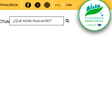
PPVALÈNCIA
VAL
CAS
CTUALIDAD