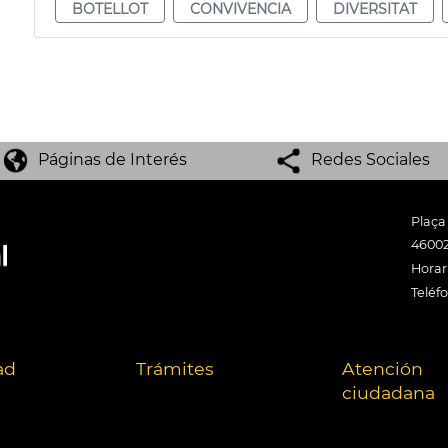
BOTELLOT
CONVIVENCIA
DIVERSITAT
Páginas de Interés
Redes Sociales
Plaça
46002
Horari
Teléf
ad
Trámites
Atención
ciudadana
.