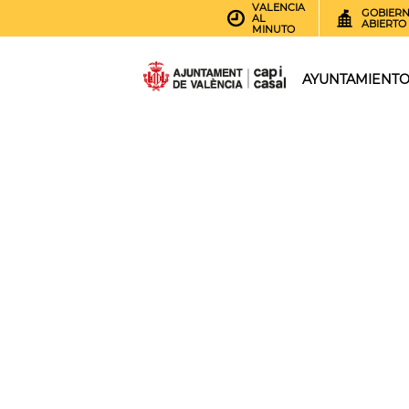
VALENCIA
GOBIER
AL
ABIERTO
MINUTO
AYUNTAMIENT