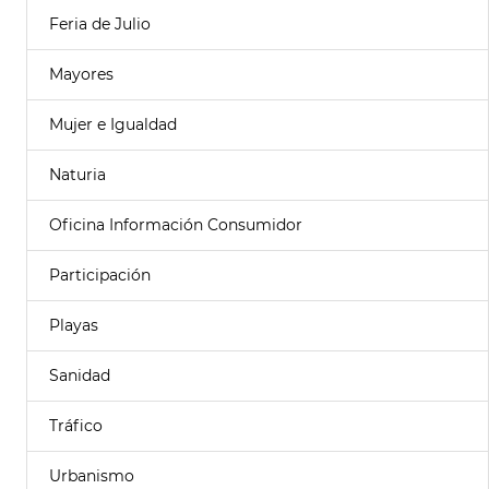
Feria de Julio
Mayores
Mujer e Igualdad
Naturia
Oficina Información Consumidor
Participación
Playas
Sanidad
Tráfico
Urbanismo