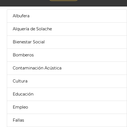
Albufera
Alquería de Solache
Bienestar Social
Bomberos
Contaminación Acústica
Cultura
Educación
Empleo
Fallas