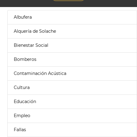
Albufera
Alquería de Solache
Bienestar Social
Bomberos
Contaminación Acústica
Cultura
Educación
Empleo
Fallas