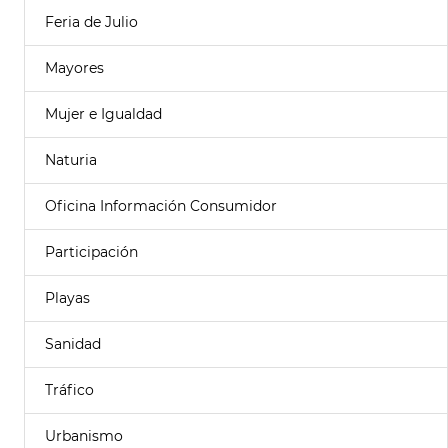
Feria de Julio
Mayores
Mujer e Igualdad
Naturia
Oficina Información Consumidor
Participación
Playas
Sanidad
Tráfico
Urbanismo