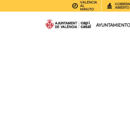
VALENCIA
GOBIER
AL
ABIERTO
MINUTO
AYUNTAMIENT