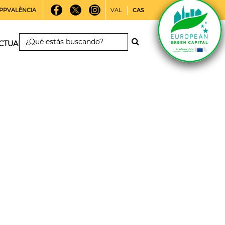
PPVALÈNCIA
VAL
CAS
CTUALIDAD