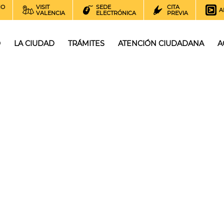
NO
VISIT
SEDE
CITA
A
VALENCIA
ELECTRÓNICA
PREVIA
O
LA CIUDAD
TRÁMITES
ATENCIÓN CIUDADANA
A