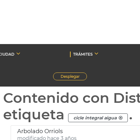
CIUDAD
TRÁMITES
Desplegar
Contenido con Dist
etiqueta
.
cicle integral aigua
Arbolado Orriols
modificado hace 3 años