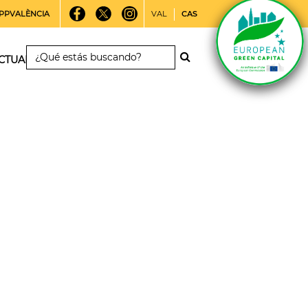
PPVALÈNCIA
VAL
CAS
CTUALIDAD