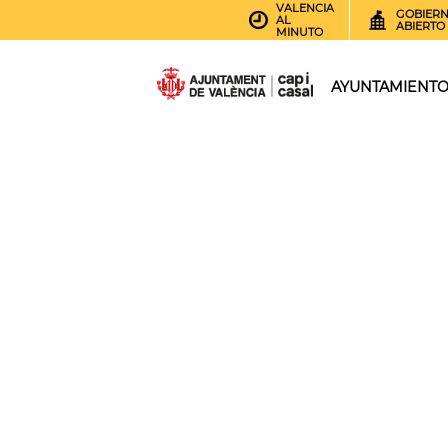
VALENCIA
GOBIER
AL
ABIERTO
MINUTO
AYUNTAMIENT