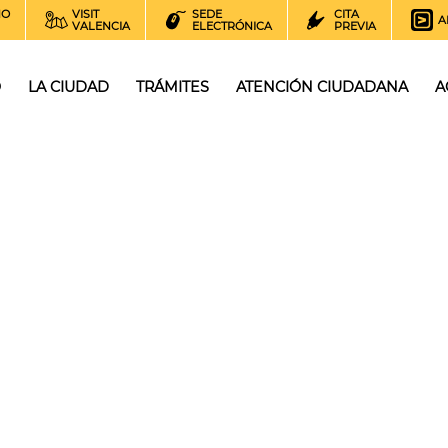
NO
VISIT
SEDE
CITA
A
VALENCIA
ELECTRÓNICA
PREVIA
O
LA CIUDAD
TRÁMITES
ATENCIÓN CIUDADANA
A