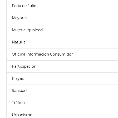
Feria de Julio
Mayores
Mujer e Igualdad
Naturia
Oficina Información Consumidor
Participación
Playas
Sanidad
Tráfico
Urbanismo