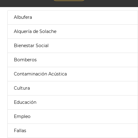
Albufera
Alquería de Solache
Bienestar Social
Bomberos
Contaminación Acústica
Cultura
Educación
Empleo
Fallas