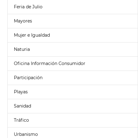
Feria de Julio
Mayores
Mujer e Igualdad
Naturia
Oficina Información Consumidor
Participación
Playas
Sanidad
Tráfico
Urbanismo