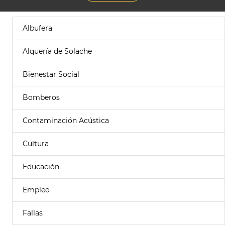
Albufera
Alquería de Solache
Bienestar Social
Bomberos
Contaminación Acústica
Cultura
Educación
Empleo
Fallas