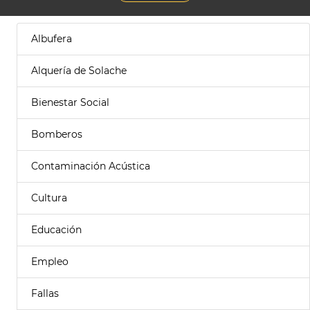
Albufera
Alquería de Solache
Bienestar Social
Bomberos
Contaminación Acústica
Cultura
Educación
Empleo
Fallas