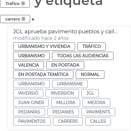
y etiqueta
Tráfico
.
carrers
JGL aprueba pavimento pueblos y calles València
modificado hace 2 años
URBANISMO Y VIVIENDA
TRÁFICO
URBANISMO
TODAS LAS AUDIENCIAS
VALENCIA
EN PORTADA
EN PORTADA TEMÁTICA
NORMAL
URBANISMO
URBANISME
INVERSIÓ
INVERSIÓN
JGL
JUAN GINER
MILLORA
MEJORA
PEDANÍAS
PEDANIES
PAVIMENTS
PAVIMENTOS
CARRERS
CALLES