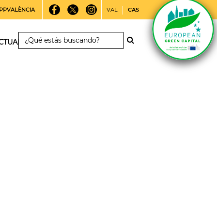
PPVALÈNCIA
VAL
CAS
CTUALIDAD