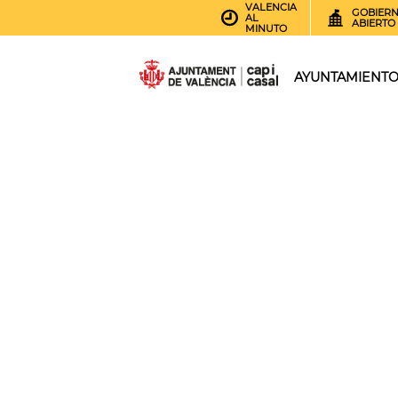
VALENCIA
GOBIER
AL
ABIERTO
MINUTO
AYUNTAMIENT