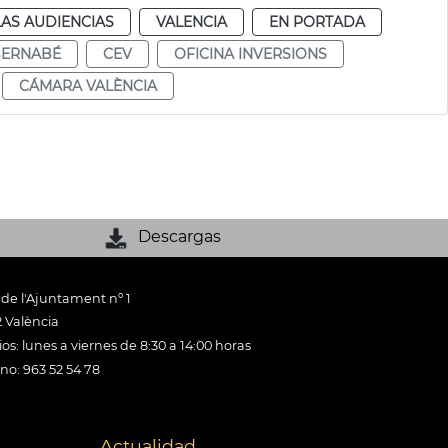
AS AUDIENCIAS
VALENCIA
EN PORTADA
BERNABÉ
CEV
OFICINA INVERSIONS
CÁMARA VALÈNCIA
Descargas
 de l'Ajuntament nº 1
 València
os: lunes a viernes de 8:30 a 14:00 horas
ono: 963 52 54 78
Actualidad