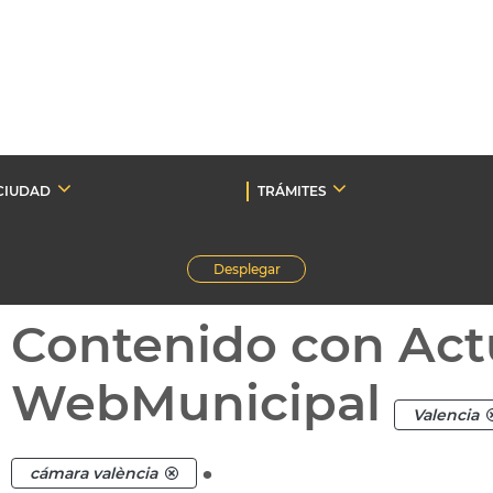
CIUDAD
TRÁMITES
Desplegar
Contenido con Act
WebMunicipal
Valencia
.
cámara valència