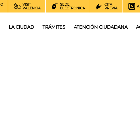
NO
VISIT
SEDE
CITA
A
VALENCIA
ELECTRÓNICA
PREVIA
O
LA CIUDAD
TRÁMITES
ATENCIÓN CIUDADANA
A