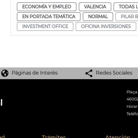
ECONOMÍA Y EMPLEO
VALENCIA
TODAS L
EN PORTADA TEMÁTICA
NORMAL
PILAR 
INVESTMENT OFFICE
OFICINA INVERSIONES
Páginas de Interés
Redes Sociales
Plaça
46002
Horari
Teléf
ad
Trámites
Atención